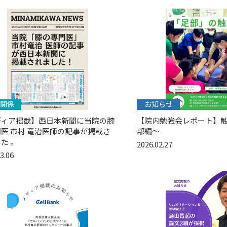
関係
お知らせ
ディア掲載】西日本新聞に当院の膝
【院内勉強会レポート】触
医 市村 竜治医師の記事が掲載さ
部編〜
た 。
2026.02.27
3.06