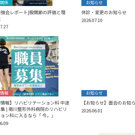
関係
お知らせ
勉強会レポート|股関節の評価と理
休診・変更のお知らせ
法
2026.07.10
7.27
情報
お知らせ
用情報】リハビリテーション科 中途
【お知らせ】面会のお知
集 | 南川整形外科病院のリハビリ
2026.06.01
ョン科に入るなら「 今。」
6.09