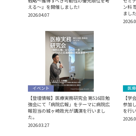
戦略〜獲得すべき可動性の優先順位を考
セミ
える〜』を開催しました!
ン科 
まし
2026.04.07
2026.0
イベント
医療
【登壇情報】医療実務研究会 第516回 勉
【学会
強会にて「病院広報」をテーマに病院広
参加
報担当の城ヶ崎政光が講演を行いまし
を行い
た。
2026.0
2026.03.27