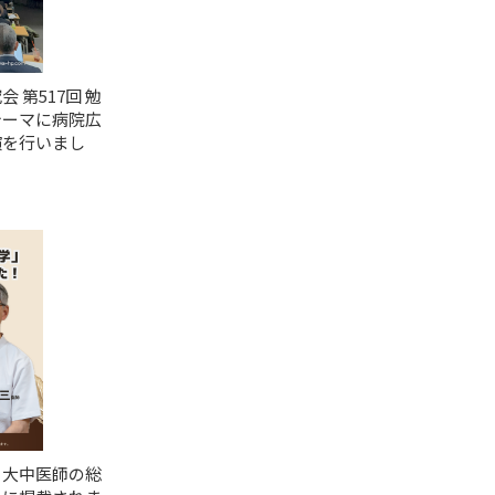
 第517回 勉
テーマに病院広
演を行いまし
・大中医師の総