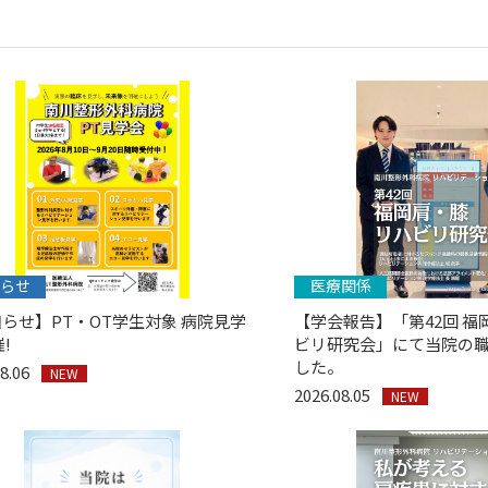
らせ
医療関係
らせ】PT・OT学生対象 病院見学
【学会報告】「第42回 福
!
ビリ研究会」にて当院の
した。
08.06
NEW
2026.08.05
NEW