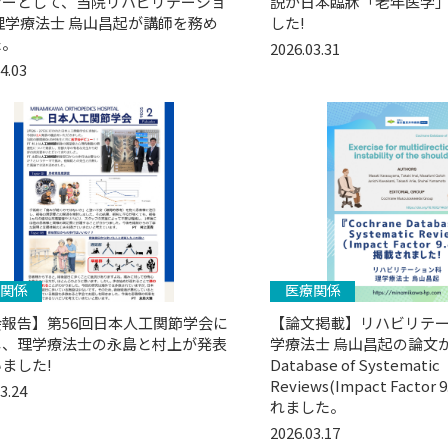
ナーとして、当院リハビリテーショ
説が日本臨牀「老年医学
理学療法士 烏山昌起が講師を務め
した!
た。
2026.03.31
4.03
関係
医療関係
報告】第56回日本人工関節学会に
【論文掲載】リハビリテ
し、理学療法士の永島と村上が発表
学療法士 烏山昌起の論文が『
ました!
Database of Systematic
Reviews(Impact Facto
3.24
れました。
2026.03.17