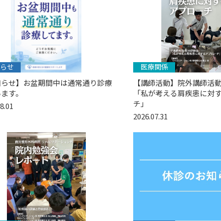
らせ
医療関係
知らせ】お盆期間中は通常通り診療
【講師活動】院外講師活動
います。
「私が考える肩疾患に対
チ」
8.01
2026.07.31