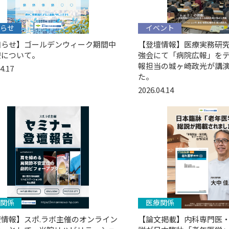
らせ
イベント
知らせ】ゴールデンウィーク期間中
【登壇情報】医療実務研究会
療について。
強会にて「病院広報」を
報担当の城ヶ崎政光が講
4.17
た。
2026.04.14
関係
医療関係
壇情報】スポ.ラボ主催のオンライン
【論文掲載】内科専門医