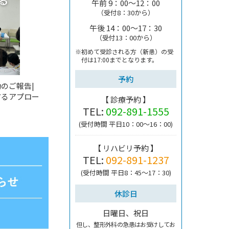
午前 9：00～12：00
（受付8：30から）
午後 14：00～17：30
（受付13：00から）
※初めて受診される方（新患）の受
付は
17:00までとなります。
予約
のご報告|
するアプロー
【 診療予約 】
TEL:
092-891-1555
(受付時間 平日10：00～16：00)
【 リハビリ予約 】
TEL:
092-891-1237
(受付時間 平日8：45～17：30)
休診日
日曜日、祝日
但し、整形外科の急患はお受けしてお