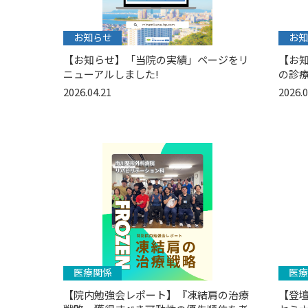
お知らせ
お知
【お知らせ】「当院の実績」ページをリ
【お
ニューアルしました!
の診
2026.04.21
2026.0
医療関係
医療
【院内勉強会レポート】『凍結肩の治療
【登