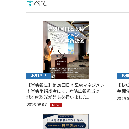
すべて
お知らせ
お知
【学会報告】第28回日本医療マネジメン
【お知
ト学会学術総会にて、病院広報担当の
会 開催
城ヶ崎政光が発表を行いました。
2026.
2026.08.07
NEW