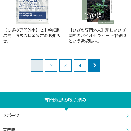
【ひざの専門外来】ヒト幹細胞
【ひざの専門外来】新しいひざ
培養上清液の料金改定のお知ら
関節のバイオセラピー 〜幹細胞
せ。
という選択肢〜。
1
2
3
4
next
専門分野の取り組み
スポーツ
肩関節