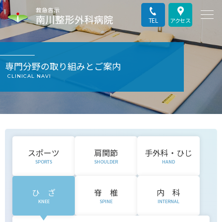
TEL
アクセス
専門分野の取り組みとご案内
CLINICAL NAVI
スポーツ
肩関節
手外科・ひじ
SPORTS
SHOULDER
HAND
ひ ざ
脊 椎
内 科
KNEE
SPINE
INTERNAL