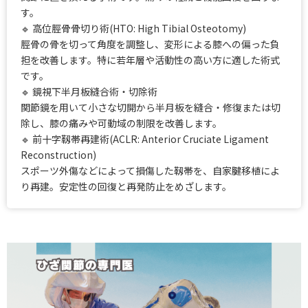
す。
🔹 高位脛骨骨切り術(HTO: High Tibial Osteotomy)
脛骨の骨を切って角度を調整し、変形による膝への偏った負
担を改善します。特に若年層や活動性の高い方に適した術式
です。
🔹 鏡視下半月板縫合術・切除術
関節鏡を用いて小さな切開から半月板を縫合・修復または切
除し、膝の痛みや可動域の制限を改善します。
🔹 前十字靱帯再建術(ACLR: Anterior Cruciate Ligament
Reconstruction)
スポーツ外傷などによって損傷した靱帯を、自家腱移植によ
り再建。安定性の回復と再発防止をめざします。