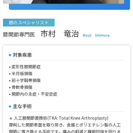
膝のスペシャリスト
市村 竜治
膝関節専門医
Ryuji Ichimura
対象疾患
• 変形性膝関節症
• 半月板損傷
• 前十字靱帯損傷
• 骨軟骨損傷
• 関節内の炎症・不安定症
主な手術
🔹 人工膝関節置換術(TKA: Total Knee Arthroplasty)
摩耗した関節表面を取り除き、金属とポリエチレン製の人工
関節に置き換える手術です。痛みの軽減と機能回復を図りま