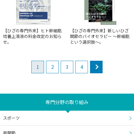
【ひざの専門外来】ヒト幹細胞
【ひざの専門外来】新しいひざ
培養上清液の料金改定のお知ら
関節のバイオセラピー 〜幹細胞
せ。
という選択肢〜。
1
2
3
4
next
専門分野の取り組み
スポーツ
肩関節