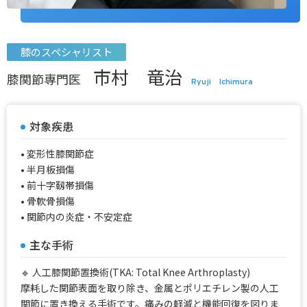
膝のスペシャリスト
市村 竜治
膝関節専門医
Ryuji Ichimura
対象疾患
• 変形性膝関節症
• 半月板損傷
• 前十字靱帯損傷
• 骨軟骨損傷
• 関節内の炎症・不安定症
主な手術
🔹 人工膝関節置換術(TKA: Total Knee Arthroplasty)
摩耗した関節表面を取り除き、金属とポリエチレン製の人工
関節に置き換える手術です。痛みの軽減と機能回復を図りま