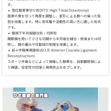
す。
🔹 高位脛骨骨切り術(HTO: High Tibial Osteotomy)
脛骨の骨を切って角度を調整し、変形による膝への偏った負
担を改善します。特に若年層や活動性の高い方に適した術式
です。
🔹 鏡視下半月板縫合術・切除術
関節鏡を用いて小さな切開から半月板を縫合・修復または切
除し、膝の痛みや可動域の制限を改善します。
🔹 前十字靱帯再建術(ACLR: Anterior Cruciate Ligament
Reconstruction)
スポーツ外傷などによって損傷した靱帯を、自家腱移植によ
り再建。安定性の回復と再発防止をめざします。