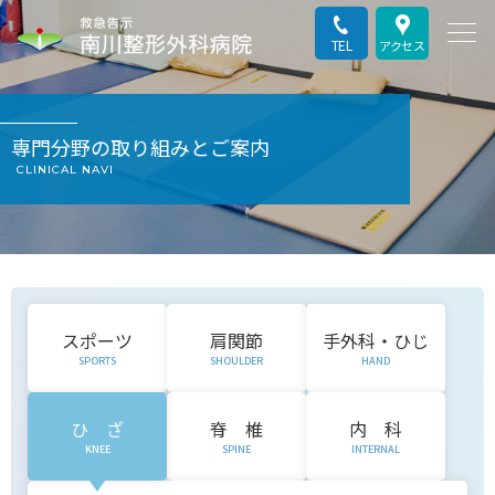
TEL
アクセス
専門分野の取り組みとご案内
CLINICAL NAVI
スポーツ
肩関節
手外科・ひじ
SPORTS
SHOULDER
HAND
ひ ざ
脊 椎
内 科
KNEE
SPINE
INTERNAL