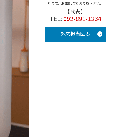
ります。
お電話にてお尋ね下さい。
【 代表 】
TEL:
092-891-1234
外来担当医表