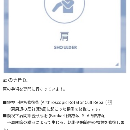
肩の専門医
肩の手術を専門に行なっています。
■鏡視下腱板修復術 (Arthroscopic Rotator Cuff Repair)
→肩周辺の筋群(腱板)に起こった損傷を修復します。
■鏡視下肩関節唇形成術 (Bankart修復術、SLAP修復術)
→肩関節の脱臼によって生じる、靱帯や関節唇の損傷を修復しま
す。