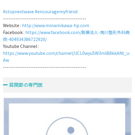
#stopnextwave
#encouragemyfriend
----------------------------------------------
Website :
http://www.minamikawa-hp.com
Facebook :
https://www.facebook.com/医療法人-南川整形外科病
院-404934386722920/
Youtube Channel :
https://www.youtube.com/channel/UCL0wyu5W3mlB8kkANt_u-
Aw
----------------------------------------------
肩関節の専門医